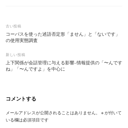
投
古い投稿
コーパスを使った述語否定形「ません」と「ないです」
稿
の使用実態調査
ナ
ビ
新しい投稿
ゲ
上下関係が会話管理に与える影響–情報提供の「〜んです
ー
ね」「〜んですよ」を中心に
シ
ョ
ン
コメントする
メールアドレスが公開されることはありません。
※
が付いて
いる欄は必須項目です