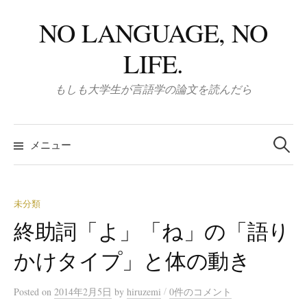
コ
NO LANGUAGE, NO
ン
テ
LIFE.
ン
ツ
もしも大学生が言語学の論文を読んだら
へ
ス
検
キ
索:
メニュー
ッ
プ
未分類
終助詞「よ」「ね」の「語り
かけタイプ」と体の動き
/
Posted
on
2014年2月5日
by
hiruzemi
0件のコメント