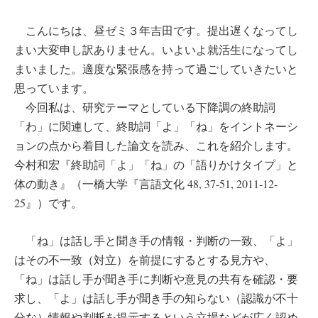
こんにちは、昼ゼミ３年吉田です。提出遅くなってし
まい大変申し訳ありません。いよいよ就活生になってし
まいました。適度な緊張感を持って過ごしていきたいと
思っています。
今回私は、研究テーマとしている下降調の終助詞
「わ」に関連して、終助詞「よ」「ね」をイントネーシ
ョンの点から着目した論文を読み、これを紹介します。
今村和宏『終助詞「よ」「ね」の「語りかけタイプ」と
体の動き』（一橋大学『言語文化 48, 37-51, 2011-12-
25』）です。
「ね」は話し手と聞き手の情報・判断の一致、「よ」
はその不一致（対立）を前提にするとする見方や、
「ね」は話し手が聞き手に判断や意見の共有を確認・要
求し、「よ」は話し手が聞き手の知らない（認識が不十
分な）情報や判断を提示するという立場などが広く認め