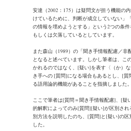
安達（2002：175）は疑問文が担う機能の
けているために、判断が成立していない」「
の情報を埋めようとする」という2つの条件
もしくは欠落しているとしています。
また森山（1989）の「聞き手情報配慮／非
となると述べています。しかし筆者は、このよ
かれるのではなく、[疑い]を表す〈（か）
き手への [質問]になる場合もあるとし、[質
る語用論的機能があることを指摘しました
ここで筆者は[質問＝聞き手情報配慮]、[疑
的解釈によってのみ[質問][疑い]が区別さ
別方法を説明したのち、[質問]と[疑い]の
した。