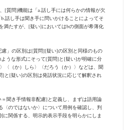
内、[質問]機能は「a.話し手には何らかの情報が欠
b.話し手は聞き手に問いかけることによってそ
を満たすが、[疑い]においてはbの側面が希薄化
配慮」の区別は[質問][疑い]の区別と同様のもの
うな形式にそって[質問]と[疑い]が明確に分
な〉〈（か）しら〉〈だろう（か）〉などは、聞
問]と[疑い]の区別は発話状況に応じて解釈され
。
い＝聞き手情報非配慮]と定義し、まずは語用論
れる〈のではないか〉について用例を確認し、判
区別に関係する、明示的表示手段を明らかにしま