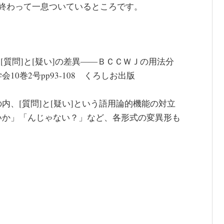
終わって一息ついているところです。
る[質問]と[疑い]の差異――ＢＣＣＷＪの用法分
0巻2号pp93‐108 くろしお出版
、[質問]と[疑い]という語用論的機能の対立
いか」「んじゃない？」など、各形式の変異形も