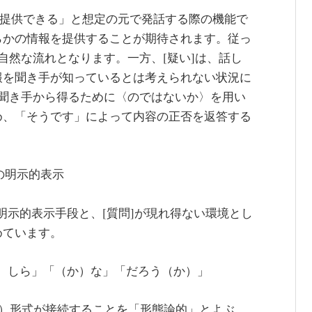
を提供できる」と想定の元で発話する際の機能で
らかの情報を提供することが期待されます。従っ
自然な流れとなります。一方、[疑い]は、話し
報を聞き手が知っているとは考えられない状況に
を聞き手から得るために〈のではないか〉を用い
め、「そうです」によって内容の正否を返答する
]の明示的表示
の明示的表示手段と、[質問]が現れ得ない環境とし
めています。
か）しら」「（か）な」「だろう（か）」
束）形式が接続することを「形態論的」とよぶ。