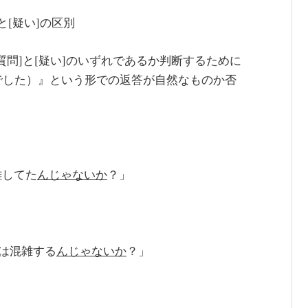
と[疑い]の区別
問]と[疑い]のいずれであるか判断するために
でした）』という形での返答が自然なものか否
雑してた
んじゃないか
？」
地は混雑する
んじゃないか
？」