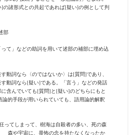
い]の諸形式との共起であれば[疑い]の例として判
述部
「って」などの助詞を用いて述部の補部に埋め込
す動詞なら〈のではないか〉は[質問]であり、
す動詞なら[疑い]である。「言う」などの発話
含んでいても[質問]と[疑い]のどちらにもと
統語論的手段が用いられていても、語用論的解釈
が狂ってしまって、樹海は自殺者の多い、死の森
、 森や宇宙に、畏怖の念を持たなくなったか