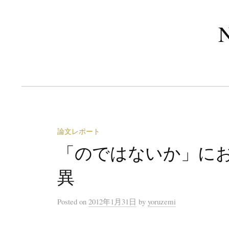
コ
ン
テ
ン
ツ
へ
ス
キ
ッ
論文レポート
プ
「のではないか」におけ
異
Posted
on
2012年1月31日
by
yoruzemi