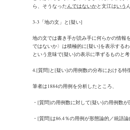
ら、そうなった
んではないか
と文江は
いう
3-3「地の文」と[疑い]
地の文では書き手が読み手に何らかの情報
ではないか〉は積極的に[疑い]を表示するわ
という意味で[疑い]の表示に準ずるものと
4.[質問]と[疑い]の用例数の分布における特
筆者は1884の用例を分析したところ、
・[質問]の用例数に対して[疑い]の用例数
・[質問]は86.4％の用例が形態論的／統