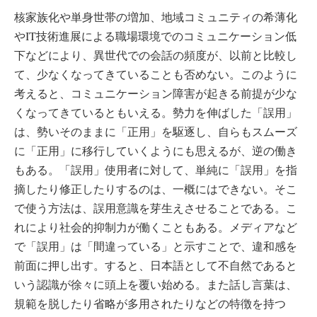
核家族化や単身世帯の増加、地域コミュニティの希薄化
やIT技術進展による職場環境でのコミュニケーション低
下などにより、異世代での会話の頻度が、以前と比較し
て、少なくなってきていることも否めない。このように
考えると、コミュニケーション障害が起きる前提が少な
くなってきているともいえる。勢力を伸ばした「誤用」
は、勢いそのままに「正用」を駆逐し、自らもスムーズ
に「正用」に移行していくようにも思えるが、逆の働き
もある。「誤用」使用者に対して、単純に「誤用」を指
摘したり修正したりするのは、一概にはできない。そこ
で使う方法は、誤用意識を芽生えさせることである。こ
れにより社会的抑制力が働くこともある。メディアなど
で「誤用」は「間違っている」と示すことで、違和感を
前面に押し出す。すると、日本語として不自然であると
いう認識が徐々に頭上を覆い始める。また話し言葉は、
規範を脱したり省略が多用されたりなどの特徴を持つ