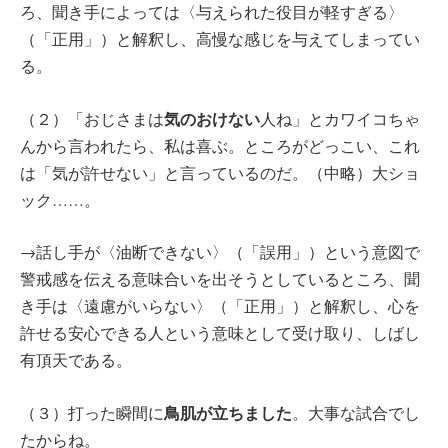
ろ、聞き手によっては〈与えられた役目が軽すぎる〉
（「正用」）と解釈し、高慢な感じを与えてしまってい
る。
気のおけない
（２）「おじさまは
人ね」とカワイコちゃ
んから言われたら、私は喜ぶ。ところがどっこい、これ
は「気が許せない」と言っているのだ。（中略）大ショ
ック……。
→話し手が〈油断できない〉（「誤用」）という意図で
警戒感を伝える意味合いを出そうとしているところ、聞
き手は〈遠慮がいらない〉（「正用」）と解釈し、心を
許せる安心できる人という意味として受け取り、しばし
有頂天である。
鳥肌が立ちました
（３）打った瞬間に
。大事な試合でし
たからね。