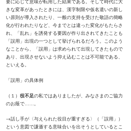
要に応じて意味が転用した結果である。そして時代に大
きな変革があったときには、漢字制限や仮名遣いの新し
い原則が導入されたり、一般の支持を受けた敬語の簡略
化が行われたりなど、今までとは違った変化がもたらさ
れ、「乱れ」を誘発する要因が作り出されてきたことも
「誤用」出現の一つとして挙げられるだろう。このよう
なことから、「誤用」は求められて出現してきたもので
あり、出現させないよう抑え込むことは不可能である、
といえる。
「誤用」の具体例
役不足
（１）
の私ではありましたが、みなさまのご協力
のお蔭で……。
→話し手が〈与えられた役目が重すぎる〉（「誤用」）
という意図で謙遜する意味合いを出そうとしているとこ