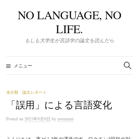
コ
NO LANGUAGE, NO
ン
テ
LIFE.
ン
ツ
もしも大学生が言語学の論文を読んだら
へ
ス
検
キ
索:
メニュー
ッ
プ
未分類
論文レポート
/
「誤用」による言語変化
Posted
on
2021年9月9日
by
yoruzemi
こんにちは。夜ゼミ2年の澤井です。ワクチン2回目の副